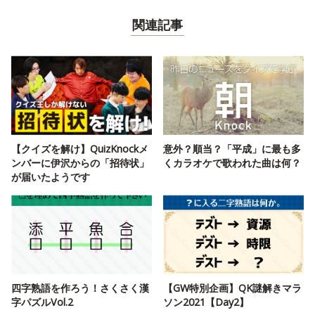
関連記事
【クイズを解け】QuizKnockメ
意外？順当？「平成」に最も多
ンバーに伊沢からの「招待状」
くカラオケで歌われた曲は何？
が届いたようです
四字熟語を作ろう！さくさく漢
【GW特別企画】QK謎解きマラ
字パズルVol.2
ソン2021【Day2】