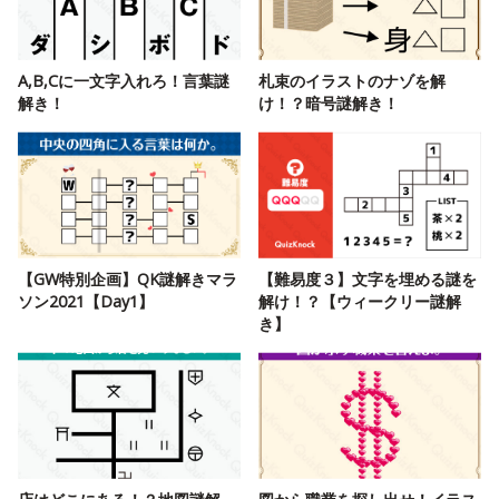
A,B,Cに一文字入れろ！言葉謎
札束のイラストのナゾを解
解き！
け！？暗号謎解き！
【GW特別企画】QK謎解きマラ
【難易度３】文字を埋める謎を
ソン2021【Day1】
解け！？【ウィークリー謎解
き】