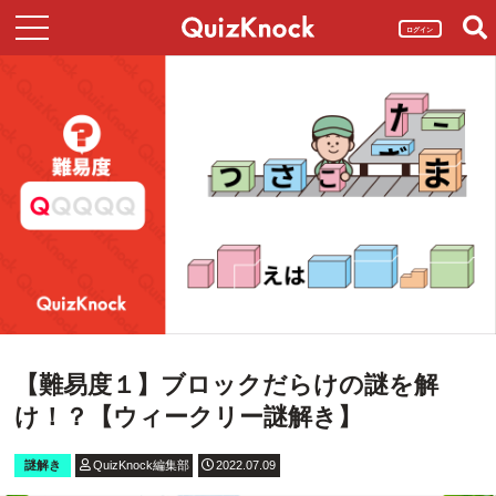
ログイン
【難易度１】ブロックだらけの謎を解
け！？【ウィークリー謎解き】
謎解き
QuizKnock編集部
2022.07.09