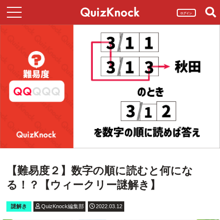
ログイン
【難易度２】数字の順に読むと何にな
る！？【ウィークリー謎解き】
謎解き
QuizKnock編集部
2022.03.12