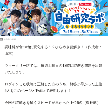
PR
株式会社JERA
調味料が食べ物に変化する！？ひらめき謎解き！（作成者：
山本）
ウィークリー謎では、毎週土曜日の18時に謎解き問題を出題
いたします。
ログインした状態で正解した方のうち、解答が早かった上位
5人をこのページとTwitterで表彰します！
今回の謎解きを解くスピードが早かった上位5名（敬称略）