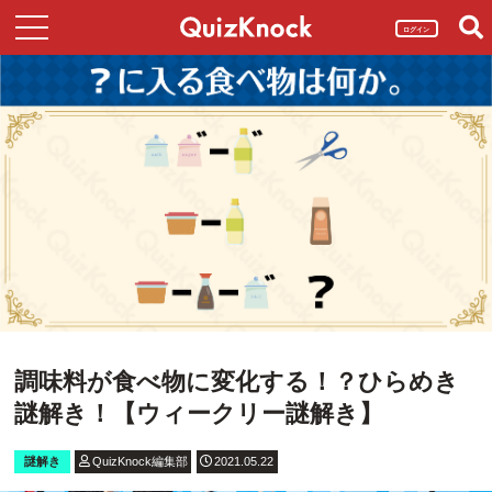
ログイン
調味料が食べ物に変化する！？ひらめき
謎解き！【ウィークリー謎解き】
謎解き
QuizKnock編集部
2021.05.22