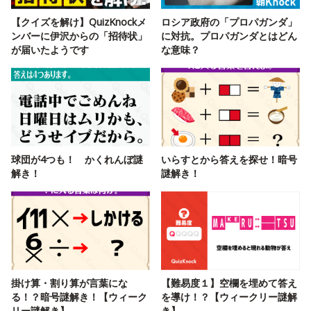
【クイズを解け】QuizKnockメ
ロシア政府の「プロパガンダ」
ンバーに伊沢からの「招待状」
に対抗。プロパガンダとはどん
が届いたようです
な意味？
球団が4つも！ かくれんぼ謎
いらすとから答えを探せ！暗号
解き！
謎解き！
掛け算・割り算が言葉にな
【難易度１】空欄を埋めて答え
る！？暗号謎解き！【ウィーク
を導け！？【ウィークリー謎解
リー謎解き】
き】