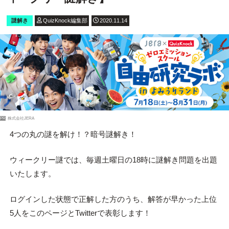
謎解き
QuizKnock編集部
2020.11.14
PR
株式会社JERA
4つの丸の謎を解け！？暗号謎解き！
ウィークリー謎では、毎週土曜日の18時に謎解き問題を出題
いたします。
ログインした状態で正解した方のうち、解答が早かった上位
5人をこのページとTwitterで表彰します！