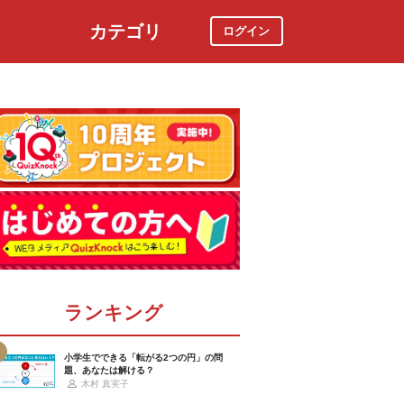
カテゴリ
ログイン
社会
スポーツ
時事ニュース
特集
ランキング
小学生でできる「転がる2つの円」の問
題、あなたは解ける？
木村 真実子