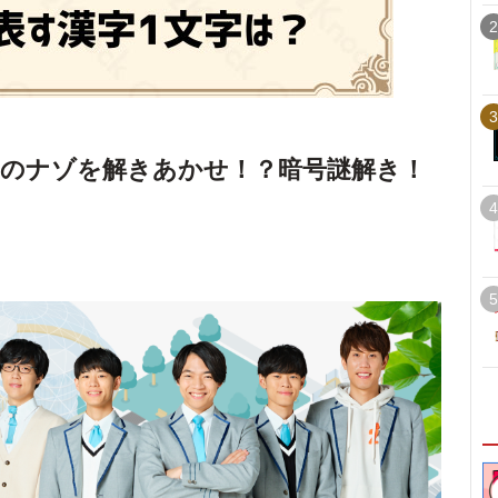
2
3
のナゾを解きあかせ！？暗号謎解き！
4
5