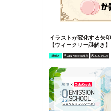
イラストが変化する矢印
【ウィークリー謎解き】
謎解き
QuizKnock編集部
2020.06.20