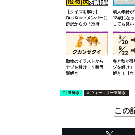
【クイズを解け】
成人年齢が
QuizKnockメンバーに
18歳にな
伊沢からの「招待
しても良い
状」が届いたようで
す
動物のイラストから
春と秋が登
ナゾを解け！？暗号
ゾを解け！
謎解き
解き！【ウ
ー謎解き】
謎解き
#
ウィークリー謎解き
この