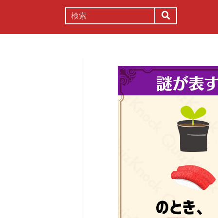
謎解き
コラム
常識
理系