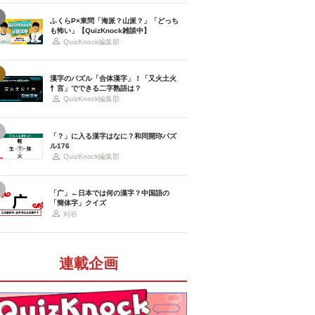
ふくらP×東問「海派？山派？」「どっち
も怖い」【QuizKnock雑談中】
QuizKnock編集部
漢字のパズル「合体漢字」！「又火土火
忄言」でできる二字熟語は？
QuizKnock編集部
「？」に入る漢字はなに？和同開珎パズ
ル176
QuizKnock編集部
「广」←日本では何の漢字？中国語の
「簡体字」クイズ
刈谷
連載企画