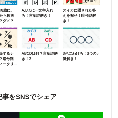
18歳に。
A,B,Cに一文字入れ
スイカに隠された答
ったら飲酒
ろ！言葉謎解き！
えを探せ！暗号謎解
？ダメ？
き！
場するナ
ABCDは何？言葉謎解
3色にわけろ！3つの○
？暗号謎
き！2
謎解き！
ィークリ
記事をSNSでシェア