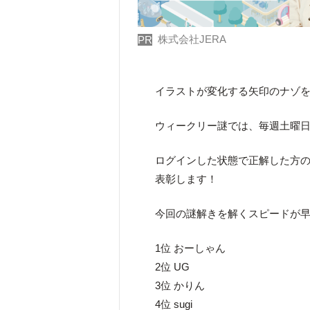
株式会社JERA
PR
イラストが変化する矢印のナゾ
ウィークリー謎では、毎週土曜日
ログインした状態で正解した方のう
表彰します！
今回の謎解きを解くスピードが早
1位 おーしゃん
2位 UG
3位 かりん
4位 sugi