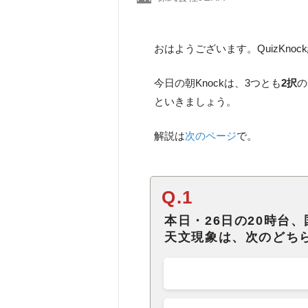
おはようございます。QuizKno
今日の朝Knockは、3つとも
2択
の
といきましょう。
解説は
次のページ
で。
Q.1
本日・26日の20時台
天文現象は、次のどち