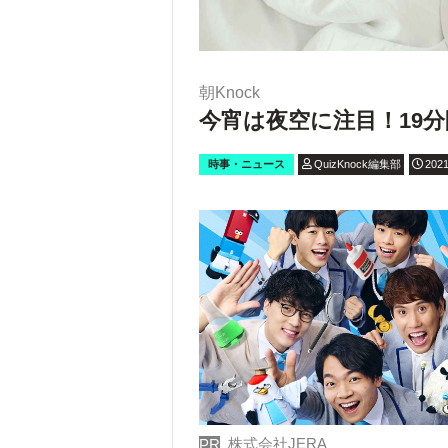
朝Knock
今宵は夜空に注目！19
時事・ニュース
QuizKnock編集部
2021
株式会社JERA
PR