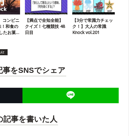
k】コンビニ
【満点で全知全能】
【3分で常識力チェッ
味！和食の
クイズ！七種競技 48
ク！】大人の常識
したお菓
日目
Knock vol.201
uiz
記事をSNSでシェア
の記事を書いた人