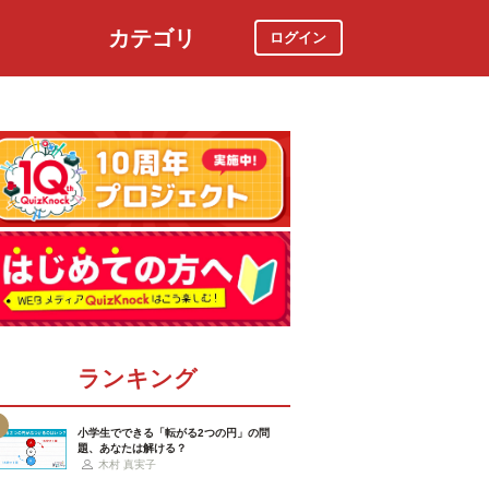
カテゴリ
ログイン
社会
スポーツ
時事ニュース
特集
ランキング
小学生でできる「転がる2つの円」の問
題、あなたは解ける？
木村 真実子