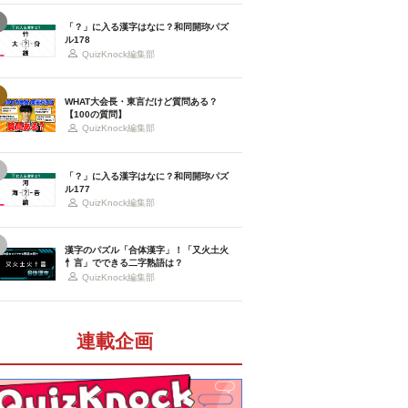
「？」に入る漢字はなに？和同開珎パズ
ル178
QuizKnock編集部
WHAT大会長・東言だけど質問ある？
【100の質問】
QuizKnock編集部
「？」に入る漢字はなに？和同開珎パズ
ル177
QuizKnock編集部
漢字のパズル「合体漢字」！「又火土火
忄言」でできる二字熟語は？
QuizKnock編集部
連載企画