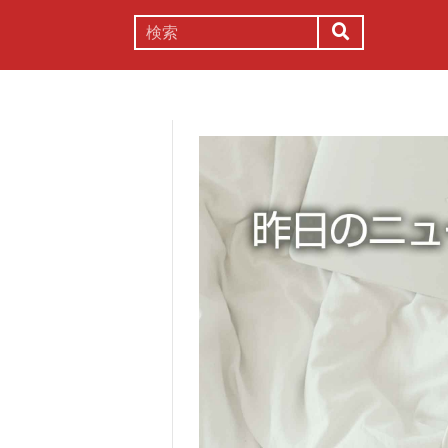
謎解き
コラム
常識
理系