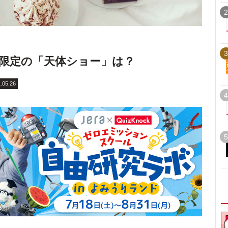
2
3
分限定の「天体ショー」は？
.05.26
4
5