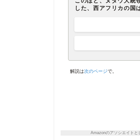
このほど、ヌダウ大統
した、西アフリカの国
解説は
次のページ
で。
Amazonのアソシエイ