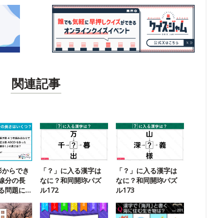
関連記事
形からでき
「？」に入る漢字は
「？」に入る漢字は
線分の長
なに？和同開珎パズ
なに？和同開珎パズ
る問題に
ル172
ル173
！