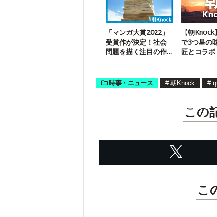
「マンガ大賞2022」
【朝Knoc
受賞作が決定！社会
で3つ星の
問題を描く注目の作
匠とコラボ
品名は？
子とは？
時事・ニュース
#
朝Knock
#
q
この
こ