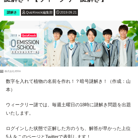
謎解き
QuizKnock編集部
2019.09.21
PR
株式会社JERA
数字を入れて植物の名前を作れ！？暗号謎解き！（作成：山
本）
ウィークリー謎では、毎週土曜日の18時に謎解き問題を出題
いたします。
ログインした状態で正解した方のうち、解答が早かった上位
5人をこのページとTwitterで表彰します！