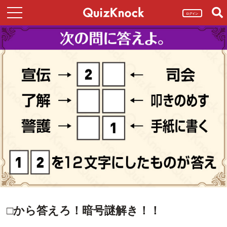
ログイン
□から答えろ！暗号謎解き！！