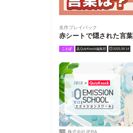
名作プレイバック
赤シートで隠された言葉
ことば
QuizKnock編集部
2025.09.14
株式会社JERA
PR