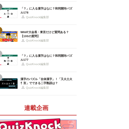
「？」に入る漢字はなに？和同開珎パズ
ル178
QuizKnock編集部
WHAT大会長・東言だけど質問ある？
【100の質問】
QuizKnock編集部
「？」に入る漢字はなに？和同開珎パズ
ル177
QuizKnock編集部
漢字のパズル「合体漢字」！「又火土火
忄言」でできる二字熟語は？
QuizKnock編集部
連載企画