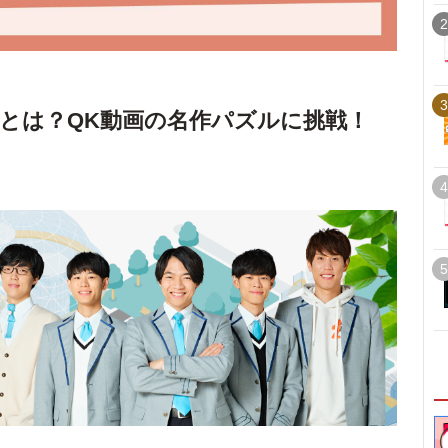
2
3
とは？QK動画の名作パズルに挑戦！
4
5