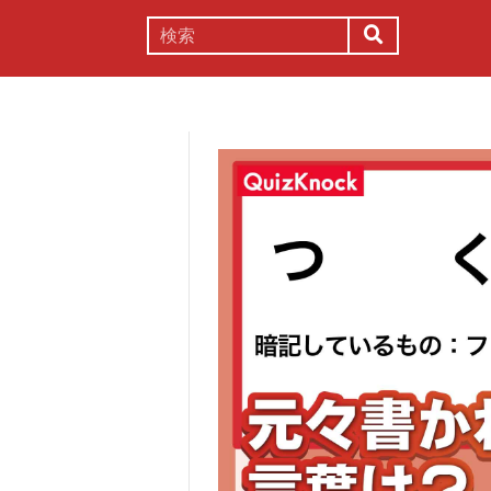
謎解き
コラム
常識
理系