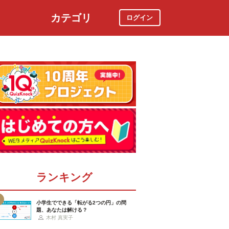
カテゴリ
ログイン
社会
スポーツ
時事ニュース
特集
ランキング
小学生でできる「転がる2つの円」の問
題、あなたは解ける？
木村 真実子