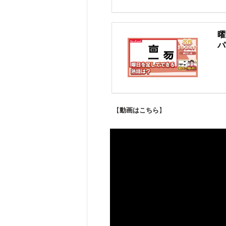
曜
パ
【
動画はこちら
】