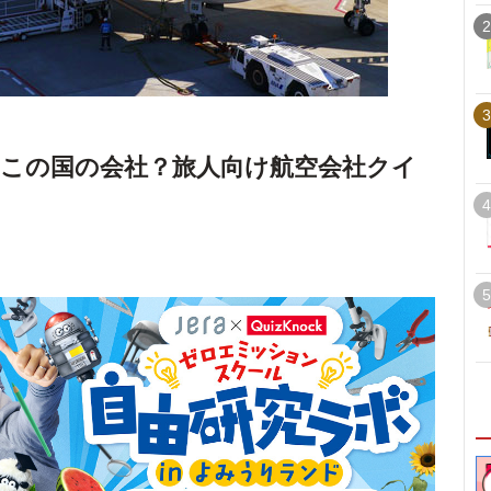
2
3
この国の会社？旅人向け航空会社クイ
4
5