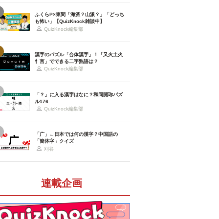
ふくらP×東問「海派？山派？」「どっち
も怖い」【QuizKnock雑談中】
QuizKnock編集部
漢字のパズル「合体漢字」！「又火土火
忄言」でできる二字熟語は？
QuizKnock編集部
「？」に入る漢字はなに？和同開珎パズ
ル176
QuizKnock編集部
「广」←日本では何の漢字？中国語の
「簡体字」クイズ
刈谷
連載企画