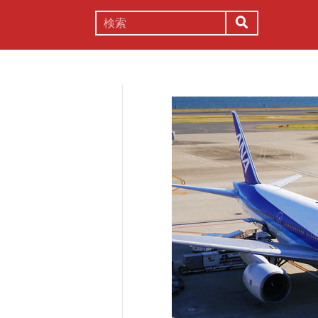
謎解き
コラム
常識
理系