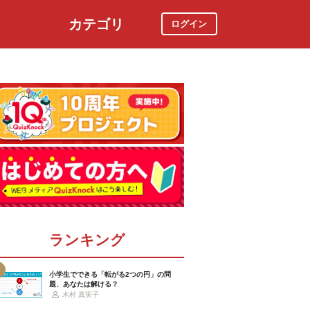
カテゴリ
ログイン
社会
スポーツ
時事ニュース
特集
ランキング
小学生でできる「転がる2つの円」の問
題、あなたは解ける？
木村 真実子