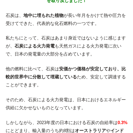
を取り戻しました！
石炭は、
地中に埋もれた植物
が長い年月をかけて熱や圧力を
受けてできた、代表的な化石燃料の一つです。
私たちにとって、石炭はあまり身近ではないように感じます
が、
石炭による火力発電
も天然ガスによる火力発電に次い
で、日本の発電量の大部分を占めています。
他の燃料に比べて、石炭は
安価かつ価格が安定しており、比
較的世界中に分散して埋蔵している
ため、安定して調達する
ことができます。
そのため、石炭による火力発電は、日本におけるエネルギー
供給に欠かせないものとなっています。
しかしながら、2023年度の日本における石炭の自給率は
0.3%
にとどまり、輸入量のうち約8割は
オーストラリア
や
インド