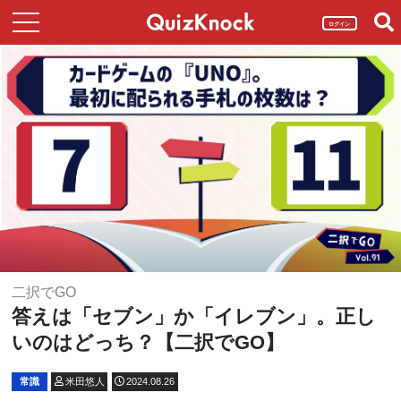
ログイン
二択でGO
答えは「セブン」か「イレブン」。正し
いのはどっち？【二択でGO】
常識
米田悠人
2024.08.26