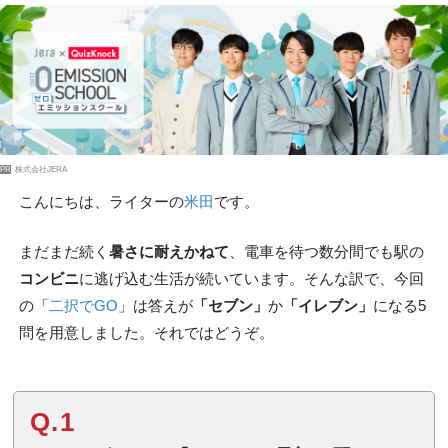
PR
株式会社JERA
こんにちは、ライターの
米田
です。
まだまだ続く
暑さに耐えかねて
、電車を待つ数分間でも駅の
コンビニ
に逃げ込む生活が続いています。そんな訳で、今回
の「
二択でGO
」は答えが
「セブン」
か
「イレブン」
になる5
問を用意しました。それではどうぞ。
Q.1