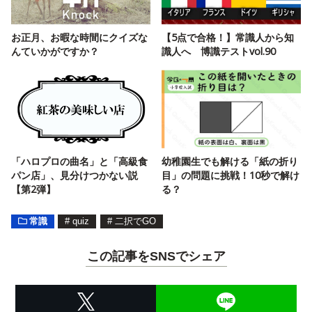
お正月、お暇な時間にクイズな
【5点で合格！】常識人から知
んていかがですか？
識人へ 博識テストvol.90
「ハロプロの曲名」と「高級食
幼稚園生でも解ける「紙の折り
パン店」、見分けつかない説
目」の問題に挑戦！10秒で解け
【第2弾】
る？
常識
#
quiz
#
二択でGO
この記事をSNSでシェア