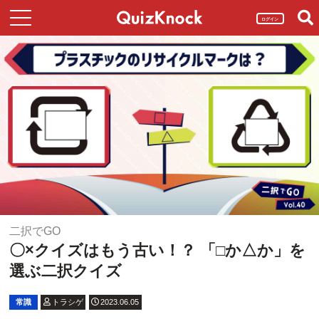
ログイン
二択でGO
〇×クイズはもう古い！？ 「□か△か」を
選ぶ二択クイズ
常識
トラシゲ
2023.06.05