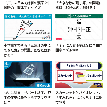
「广」←日本では何の漢字？中
「大きな数の割り算」の問題に
国語の「簡体字」クイズ
挑戦！30秒以内に解ける？
小学生でできる「三角形の中に
「？」に入る漢字はなに？和同
できた角」の問題、あなたは解
開珎パズル168
ける？
ついに明日、サポート終了。27
スカーレットとバイオレット。
年の歴史に幕を下ろすブラウザ
「すみれ色」はどっち？【二択
は？
でGO】