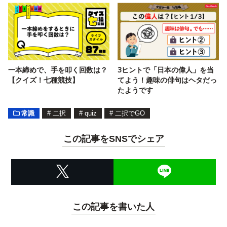
一本締めで、手を叩く回数は？
3ヒントで「日本の偉人」を当
【クイズ！七種競技】
てよう！趣味の俳句はヘタだっ
たようです
常識
#
二択
#
quiz
#
二択でGO
この記事をSNSでシェア
この記事を書いた人