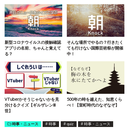
新型コロナウイルスの接触確認
そんな場所でやるの？行きたく
アプリの名前、ちゃんと覚えて
ても行けない国際芸術祭が開催
る？
中！
VTuberかそうじゃないかを見
500年の時を越えた、知恵くら
分けるクイズ【ギルザレンⅢ
べ！【室町時代のなぞなぞ】
世】
時事・ニュース
#
時事
#
quiz
#
時事・ニュース