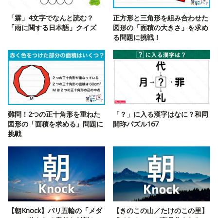
「霖」4文字でなんと読む？
正方形と三角形を組み合わせた
「雨に関する日本語」クイズ
図形の「面積の大きさ」を求め
る問題に挑戦！
難問！2つの正十角形を重ねた
「？」に入る漢字はなに？和同
図形の「面積を求める」問題に
開珎パズル167
挑戦
【朝Knock】パリ五輪の「メダ
【きのこの山／たけのこの里】