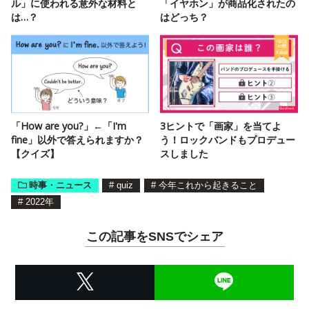
ル」に使われる意外な材料と
「イヤホン」が商品化されたの
は…？
はどっち？
「How are you?」←「I'm
3ヒントで「画家」を当てよ
fine」以外で答えられますか？
う！ロックバンドもプロデュー
【クイズ】
スしました
時事・ニュース
#
quiz
#
今年これから起きること
#
2022年
この記事をSNSでシェア