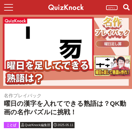
ログイン
名作プレイバック
曜日の漢字を入れてできる熟語は？QK動
画の名作パズルに挑戦！
ことば
QuizKnock編集部
2025.05.11