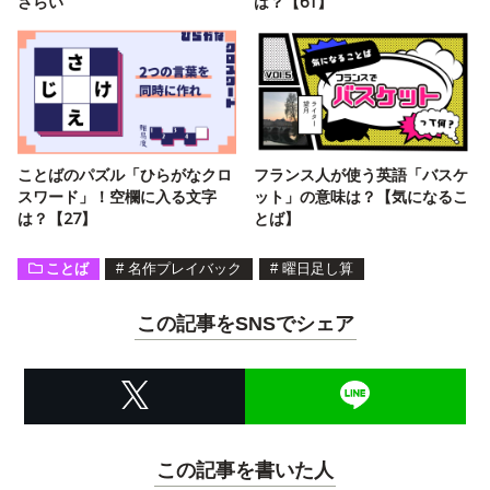
さらい
は？【61】
ことばのパズル「ひらがなクロ
フランス人が使う英語「バスケ
スワード」！空欄に入る文字
ット」の意味は？【気になるこ
は？【27】
とば】
ことば
#
名作プレイバック
#
曜日足し算
この記事をSNSでシェア
この記事を書いた人