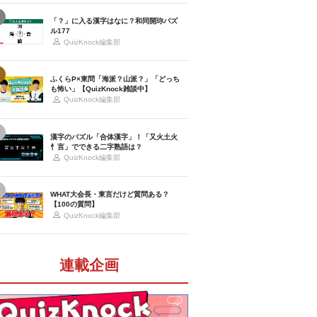
「？」に入る漢字はなに？和同開珎パズ
ル177
QuizKnock編集部
ふくらP×東問「海派？山派？」「どっち
も怖い」【QuizKnock雑談中】
QuizKnock編集部
漢字のパズル「合体漢字」！「又火土火
忄言」でできる二字熟語は？
QuizKnock編集部
WHAT大会長・東言だけど質問ある？
【100の質問】
QuizKnock編集部
連載企画