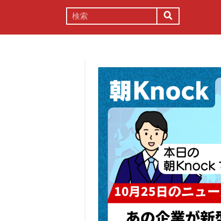
謎解き
コラム
常識
理系