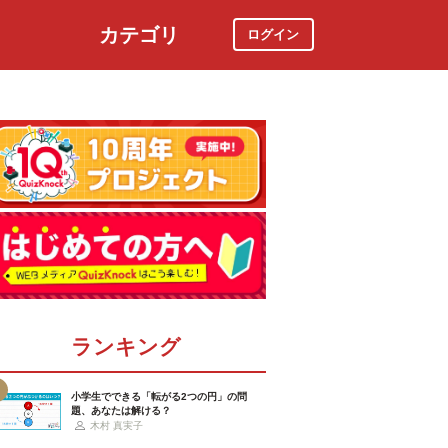
カテゴリ
ログイン
社会
スポーツ
時事ニュース
特集
ランキング
小学生でできる「転がる2つの円」の問
題、あなたは解ける？
木村 真実子