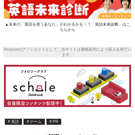
▲未来の「英語を使うあなた」がわかるかも！？「英語未来診断」はこ
ちらから
Amazonのアソシエイトとして、当サイトは適格販売により収入を得てい
ます。
#
英語
#
ゲーム
#
PR