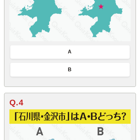
A
B
Q.4