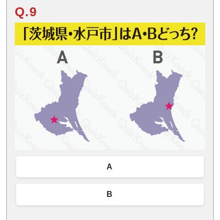
Q.9
A
B