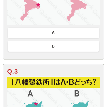
A
B
Q.3