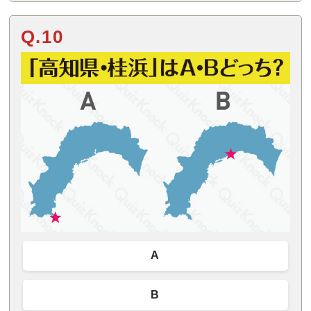
Q.10
A
B