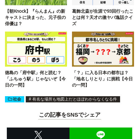
【朝Knock】『らんまん』の新
葛飾北斎が生涯で93回行ったこ
キャストに決まった、元子役の
とは何？天才の激ヤバ逸話クイ
俳優は？
ズ
徳島の「府中駅」何と読む？
「？」に入る日本の都市は？
「ふちゅう駅」じゃないぞ【今
「地名しりとり」に挑戦【今日
日の一問】
の一問】
社会
#
有名な場所も地図上だとほぼわからなくなる件
この記事をSNSでシェア