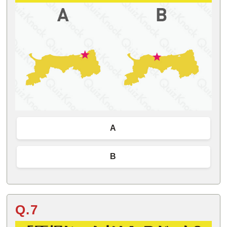
A
B
Q.7