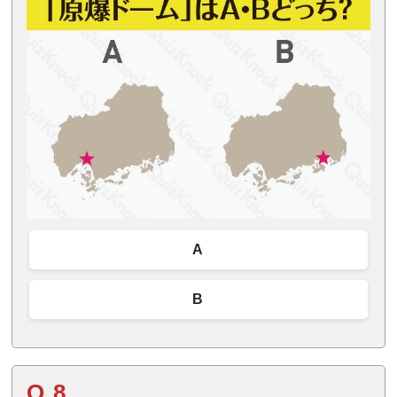
A
B
Q.8