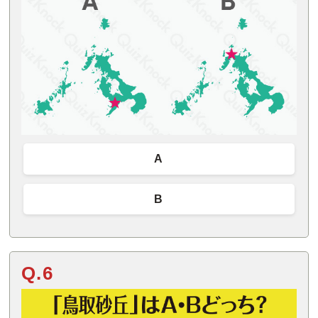
A
B
Q.6