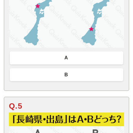
A
B
Q.5