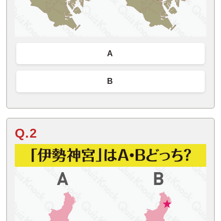
A
B
Q.2