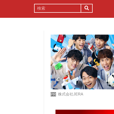
謎解き
コラム
常識
理系
株式会社JERA
PR