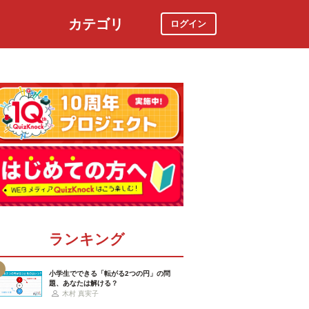
カテゴリ
ログイン
社会
スポーツ
時事ニュース
特集
ランキング
小学生でできる「転がる2つの円」の問
題、あなたは解ける？
木村 真実子