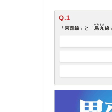
Q.1
からすま
「東西線」と「
烏丸
線