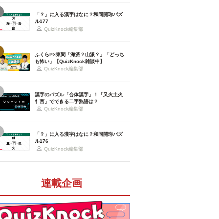
「？」に入る漢字はなに？和同開珎パズ
ル177
QuizKnock編集部
ふくらP×東問「海派？山派？」「どっち
も怖い」【QuizKnock雑談中】
QuizKnock編集部
漢字のパズル「合体漢字」！「又火土火
忄言」でできる二字熟語は？
QuizKnock編集部
「？」に入る漢字はなに？和同開珎パズ
ル176
QuizKnock編集部
連載企画