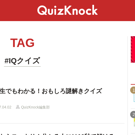
スペシャル
ライフ
ことば
カルチャー
TAG
#IQクイズ
1
生でもわかる！おもしろ謎解きクイズ
7.04.02
QuizKnock編集部
2