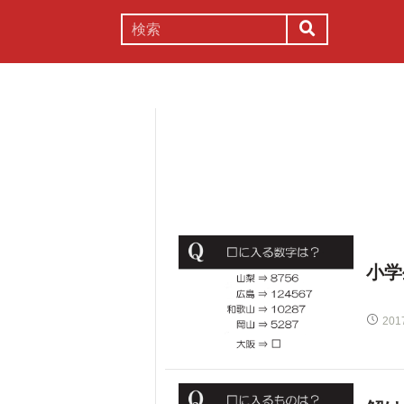
謎解き
コラム
常識
理系
小学
201