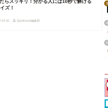
たらスッキリ！分かる人には10秒で解ける
3
クイズ！
7.03.30
QuizKnock編集部
4
5