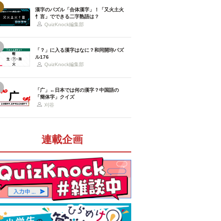
漢字のパズル「合体漢字」！「又火土火
忄言」でできる二字熟語は？
QuizKnock編集部
「？」に入る漢字はなに？和同開珎パズ
ル176
QuizKnock編集部
「广」←日本では何の漢字？中国語の
「簡体字」クイズ
刈谷
連載企画