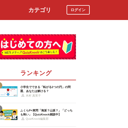
カテゴリ
ログイン
社会
スポーツ
時事ニュース
特集
ランキング
小学生でできる「転がる2つの円」の問
題、あなたは解ける？
木村 真実子
ふくらP×東問「海派？山派？」「どっち
も怖い」【QuizKnock雑談中】
QuizKnock編集部