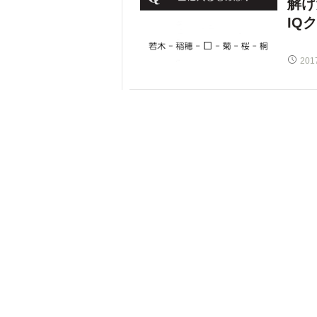
解け
IQ
201