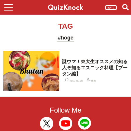
ログイン
TAG
#hoge
謎ウマ！東大生オススメの知る
人ぞ知るエスニック料理【ブー
タン編】
豊岡
2017.02.08
Follow Me