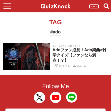
ログイン
TAG
#ado
あなたが思うより難問です（？）
Adoファン必見！Ado楽曲×雑
学クイズ【ファンなら満
点！？】
松井一将
2024.10.24
Follow Me