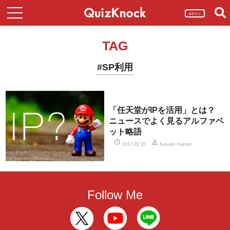
ログイン
TAG
#SP利用
「任天堂がIPを活用」とは？
ニュースでよく見るアルファベ
ット略語
2017.02.25
Kosuke Hattori
Follow Me