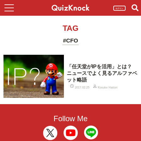
ログイン
TAG
#CFO
「任天堂がIPを活用」とは？
ニュースでよく見るアルファベ
ット略語
2017.02.25
Kosuke Hattori
Follow Me