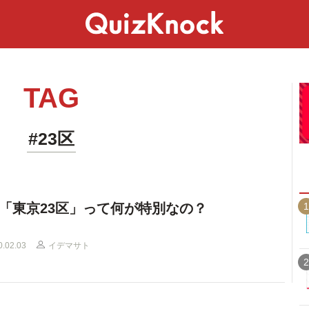
スペシャル
ライフ
ことば
カルチャー
TAG
#23区
1
「東京23区」って何が特別なの？
0.02.03
イデマサト
2