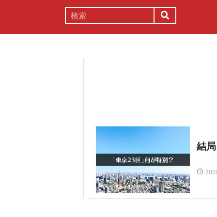
謎解き
コラム
常識
理系
結局
202