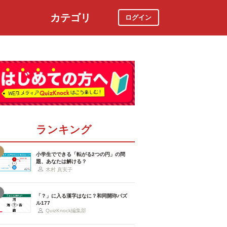
カテゴリ
ログイン
社会
スポーツ
時事ニュース
特集
ランキング
小学生でできる「転がる2つの円」の問
題、あなたは解ける？
木村 真実子
「？」に入る漢字はなに？和同開珎パズ
ル177
QuizKnock編集部