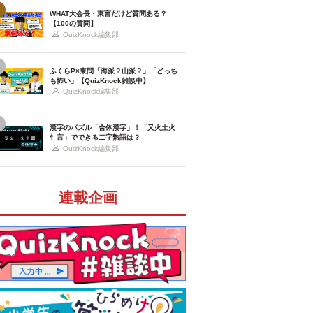
WHAT大会長・東言だけど質問ある？
【100の質問】
QuizKnock編集部
ふくらP×東問「海派？山派？」「どっち
も怖い」【QuizKnock雑談中】
QuizKnock編集部
漢字のパズル「合体漢字」！「又火土火
忄言」でできる二字熟語は？
QuizKnock編集部
連載企画