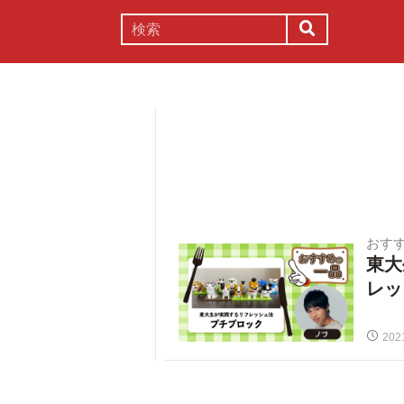
謎解き
コラム
常識
理系
おす
東大
レッ
202