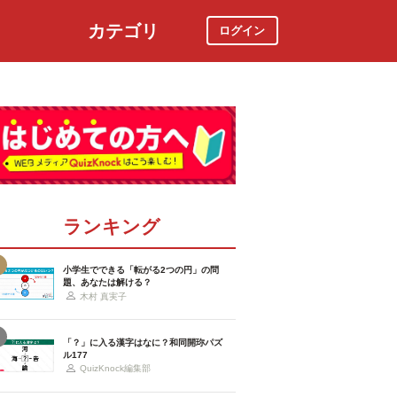
カテゴリ
ログイン
社会
スポーツ
時事ニュース
特集
ランキング
小学生でできる「転がる2つの円」の問
題、あなたは解ける？
木村 真実子
「？」に入る漢字はなに？和同開珎パズ
ル177
QuizKnock編集部