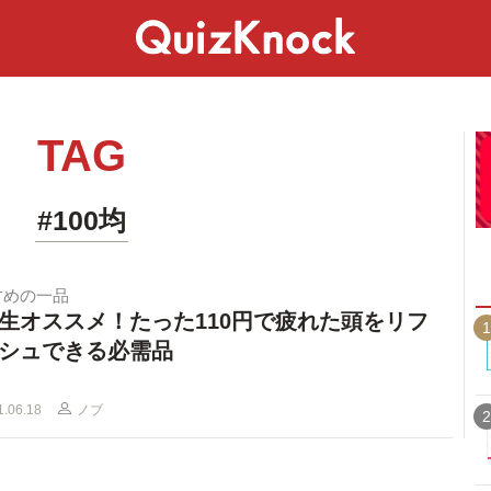
スペシャル
ライフ
ことば
カルチャー
TAG
#100均
すめの一品
生オススメ！たった110円で疲れた頭をリフ
1
シュできる必需品
1.06.18
ノブ
2