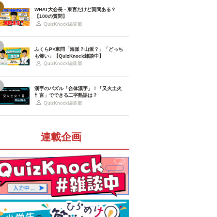
WHAT大会長・東言だけど質問ある？
【100の質問】
QuizKnock編集部
ふくらP×東問「海派？山派？」「どっち
も怖い」【QuizKnock雑談中】
QuizKnock編集部
漢字のパズル「合体漢字」！「又火土火
忄言」でできる二字熟語は？
QuizKnock編集部
連載企画