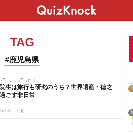
スペシャル
ライフ
ことば
カルチャー
TAG
#鹿児島県
旅行、ここ行った！
院生は旅行も研究のうち？世界遺産・徳之
1
過ごす非日常
6.03.30
楠
2