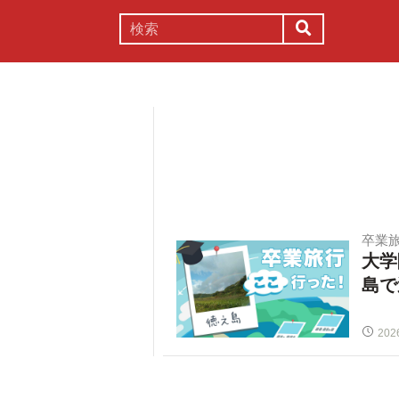
謎解き
コラム
常識
理系
卒業
大学
島で
202