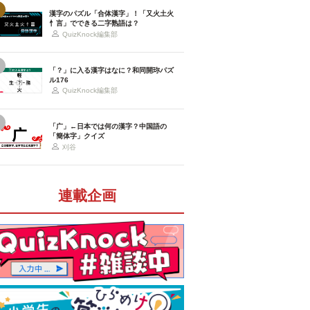
漢字のパズル「合体漢字」！「又火土火
忄言」でできる二字熟語は？
QuizKnock編集部
「？」に入る漢字はなに？和同開珎パズ
ル176
QuizKnock編集部
「广」←日本では何の漢字？中国語の
「簡体字」クイズ
刈谷
連載企画