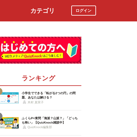
カテゴリ
ログイン
社会
スポーツ
時事ニュース
特集
ランキング
小学生でできる「転がる2つの円」の問
題、あなたは解ける？
木村 真実子
ふくらP×東問「海派？山派？」「どっち
も怖い」【QuizKnock雑談中】
QuizKnock編集部