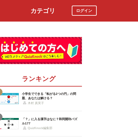
カテゴリ
ログイン
社会
スポーツ
時事ニュース
特集
ランキング
小学生でできる「転がる2つの円」の問
題、あなたは解ける？
木村 真実子
「？」に入る漢字はなに？和同開珎パズ
ル177
QuizKnock編集部