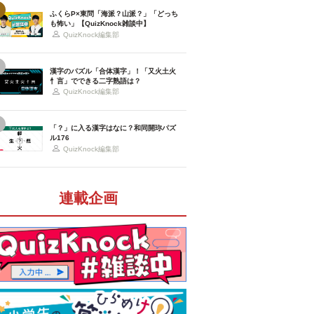
ふくらP×東問「海派？山派？」「どっち
も怖い」【QuizKnock雑談中】
QuizKnock編集部
漢字のパズル「合体漢字」！「又火土火
忄言」でできる二字熟語は？
QuizKnock編集部
「？」に入る漢字はなに？和同開珎パズ
ル176
QuizKnock編集部
連載企画