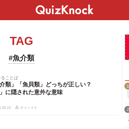
スペシャル
ライフ
ことば
カルチャー
TAG
#魚介類
なることば
魚介類」「魚貝類」どっちが正しい？
1
」に隠された意外な意味
1.06.10
チャンイケ
2