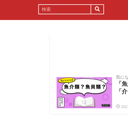
謎解き
コラム
常識
理系
気に
「
「介
202