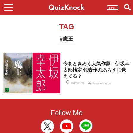
ログイン
TAG
#魔王
今をときめく人気作家・伊坂幸
太郎検定 代表作のあらすじ覚
えてる？
2017.01.29
Kosuke Hattori
Follow Me