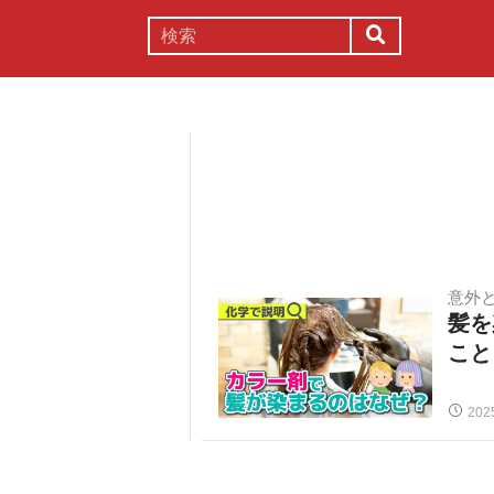
謎解き
コラム
常識
理系
意外
髪を
こと
202