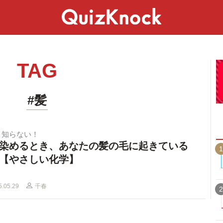
スペシャル
ライフ
ことば
カルチャー
TAG
#髪
と知らない！
染めるとき、あなたの髪の毛に起きている
1
【やさしい化学】
5.05.29
千春
2