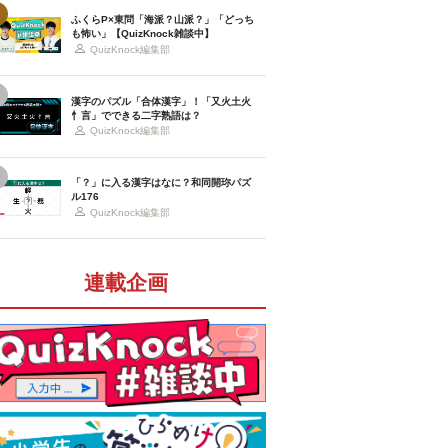
ふくらP×東問「海派？山派？」「どっち
も怖い」【QuizKnock雑談中】
QuizKnock編集部
漢字のパズル「合体漢字」！「又火土火
忄言」でできる二字熟語は？
QuizKnock編集部
「？」に入る漢字はなに？和同開珎パズ
ル176
QuizKnock編集部
連載企画