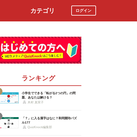
カテゴリ
ログイン
社会
スポーツ
時事ニュース
特集
ランキング
小学生でできる「転がる2つの円」の問
題、あなたは解ける？
木村 真実子
「？」に入る漢字はなに？和同開珎パズ
ル177
QuizKnock編集部