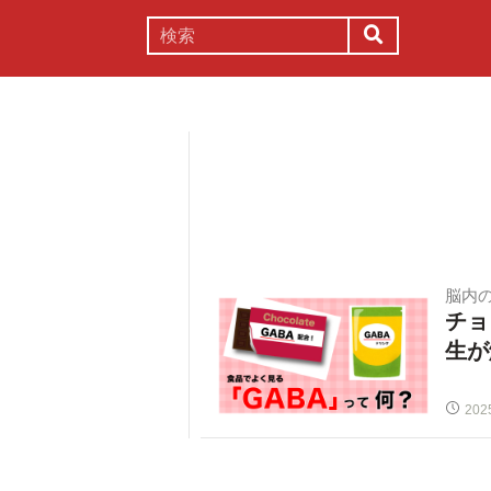
謎解き
コラム
常識
理系
脳内
チョ
生が
202