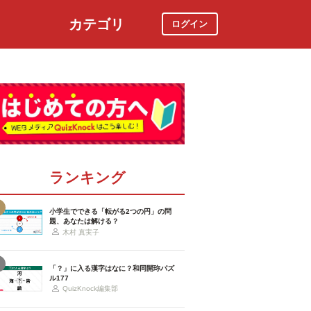
カテゴリ
ログイン
社会
スポーツ
時事ニュース
特集
ランキング
小学生でできる「転がる2つの円」の問
題、あなたは解ける？
木村 真実子
「？」に入る漢字はなに？和同開珎パズ
ル177
QuizKnock編集部