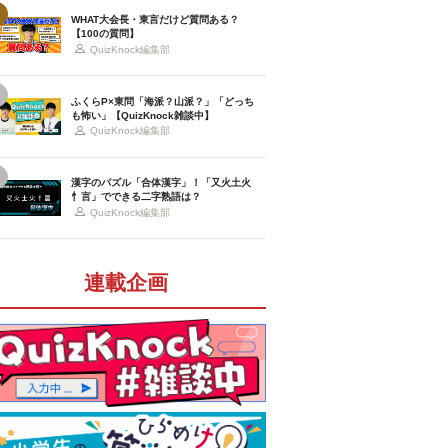
WHAT大会長・東言だけど質問ある？
【100の質問】
QuizKnock編集部
ふくらP×東問「海派？山派？」「どっち
も怖い」【QuizKnock雑談中】
QuizKnock編集部
漢字のパズル「合体漢字」！「又火土火
忄言」でできる二字熟語は？
QuizKnock編集部
連載企画