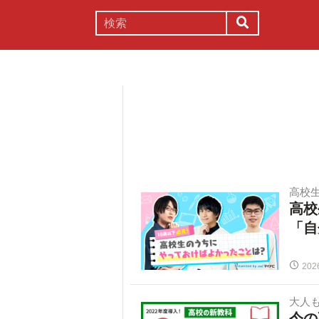
謎解き
コラム
常識
理系
高校
高校
「自
202
大人
今の