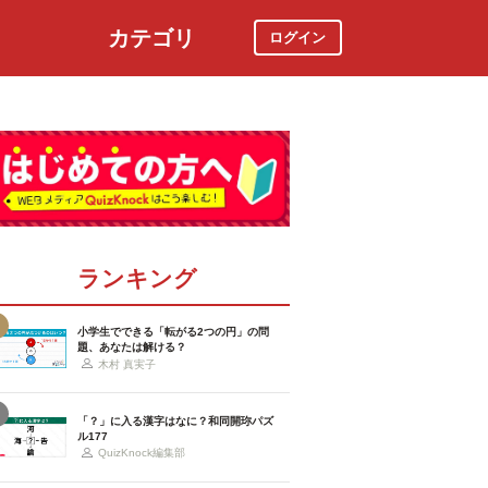
カテゴリ
ログイン
社会
スポーツ
時事ニュース
特集
ランキング
小学生でできる「転がる2つの円」の問
題、あなたは解ける？
木村 真実子
「？」に入る漢字はなに？和同開珎パズ
ル177
QuizKnock編集部