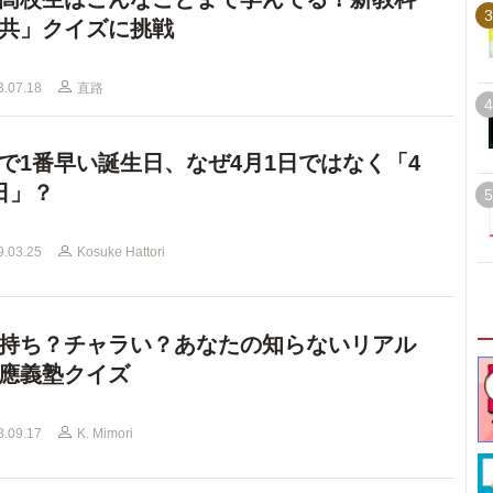
3
共」クイズに挑戦
3.07.18
直路
4
で1番早い誕生日、なぜ4月1日ではなく「4
日」？
5
9.03.25
Kosuke Hattori
持ち？チャラい？あなたの知らないリアル
應義塾クイズ
8.09.17
K. Mimori