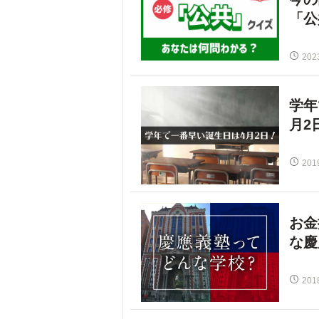
「公
202
学年
月2
201
お金
な慶
201