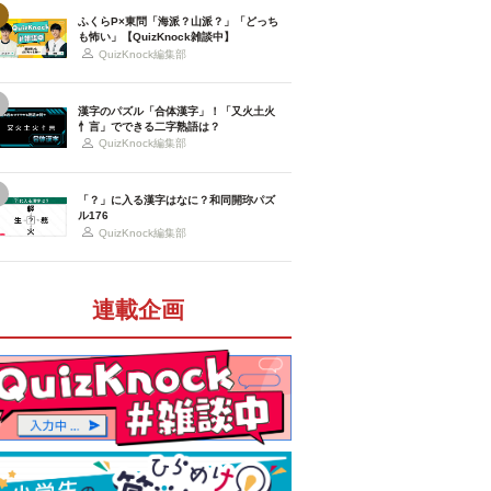
ふくらP×東問「海派？山派？」「どっち
も怖い」【QuizKnock雑談中】
QuizKnock編集部
漢字のパズル「合体漢字」！「又火土火
忄言」でできる二字熟語は？
QuizKnock編集部
「？」に入る漢字はなに？和同開珎パズ
ル176
QuizKnock編集部
連載企画