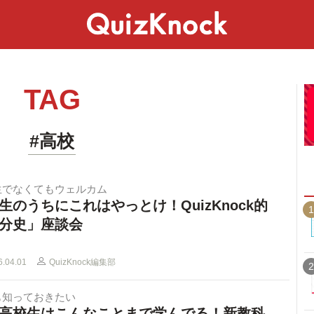
スペシャル
ライフ
ことば
カルチャー
TAG
#高校
生でなくてもウェルカム
生のうちにこれはやっとけ！QuizKnock的
1
分史」座談会
6.04.01
QuizKnock編集部
2
も知っておきたい
高校生はこんなことまで学んでる！新教科