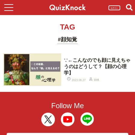
ログイン
TAG
#顔知覚
∵←こんなのでも顔に見えちゃ
うのはどうして？【顔の心理
学】
胡桃
2023.06.27
Follow Me