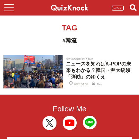
ログイン
TAG
#韓流
大注目の韓国情勢を解説
ニュースを知ればK-POPの未
来もわかる？韓国・尹大統領
「弾劾」のゆくえ
2025.04.03
Alex
Follow Me