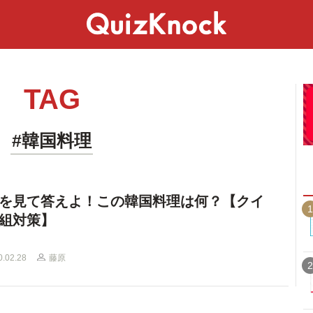
スペシャル
ライフ
ことば
カルチャー
TAG
#韓国料理
を見て答えよ！この韓国料理は何？【クイ
1
組対策】
0.02.28
藤原
2