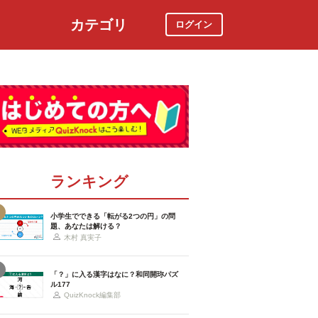
カテゴリ
ログイン
社会
スポーツ
時事ニュース
特集
ランキング
小学生でできる「転がる2つの円」の問
題、あなたは解ける？
木村 真実子
「？」に入る漢字はなに？和同開珎パズ
ル177
QuizKnock編集部