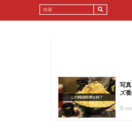
謎解き
コラム
常識
理系
写真
ズ番
202