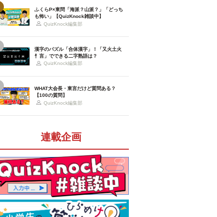
ふくらP×東問「海派？山派？」「どっち
も怖い」【QuizKnock雑談中】
QuizKnock編集部
漢字のパズル「合体漢字」！「又火土火
忄言」でできる二字熟語は？
QuizKnock編集部
WHAT大会長・東言だけど質問ある？
【100の質問】
QuizKnock編集部
連載企画