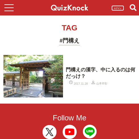
ログイン
TAG
#門構え
門構えの漢字、中に入るのは何
だっけ？
山本祥彰
2017.11.28
Follow Me