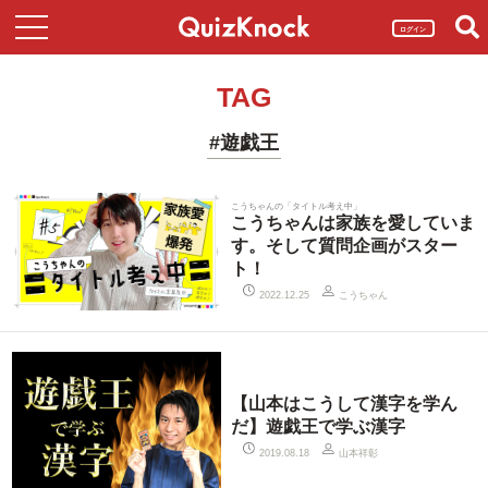
ログイン
TAG
#遊戯王
こうちゃんの「タイトル考え中」
こうちゃんは家族を愛していま
す。そして質問企画がスター
ト！
こうちゃん
2022.12.25
【山本はこうして漢字を学ん
だ】遊戯王で学ぶ漢字
山本祥彰
2019.08.18