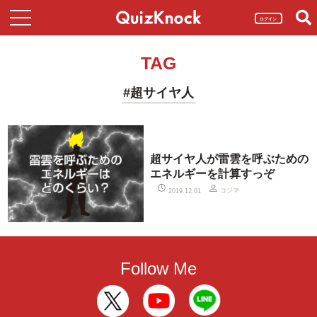
ログイン
TAG
#超サイヤ人
超サイヤ人が雷雲を呼ぶための
エネルギーを計算すっぞ
コジマ
2019.12.01
Follow Me