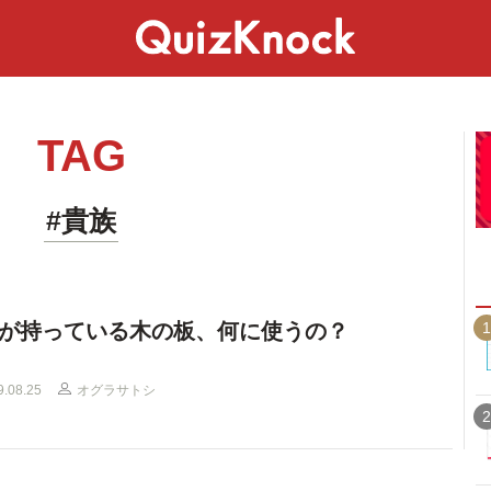
スペシャル
ライフ
ことば
カルチャー
TAG
#貴族
1
が持っている木の板、何に使うの？
9.08.25
オグラサトシ
2