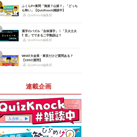
ふくらP×東問「海派？山派？」「どっち
も怖い」【QuizKnock雑談中】
QuizKnock編集部
漢字のパズル「合体漢字」！「又火土火
忄言」でできる二字熟語は？
QuizKnock編集部
WHAT大会長・東言だけど質問ある？
【100の質問】
QuizKnock編集部
連載企画