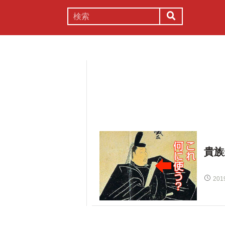
謎解き
コラム
常識
理系
貴族
201