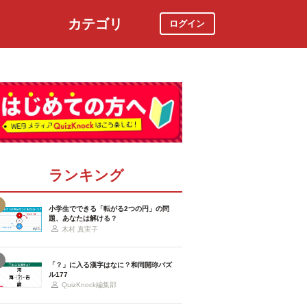
カテゴリ
ログイン
社会
スポーツ
時事ニュース
特集
ランキング
小学生でできる「転がる2つの円」の問
題、あなたは解ける？
木村 真実子
「？」に入る漢字はなに？和同開珎パズ
ル177
QuizKnock編集部