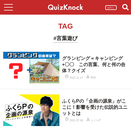
ログイン
TAG
#言葉遊び
グランピング＝キャンピング
+〇〇 この言葉、何と何の合
体？クイズ
和歩
2022.11.17
ふくらPの「企画の源泉」がこ
こに！影響を受けた伝説的ユニ
ットとは
ふくらP
2021.07.08