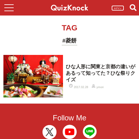
ログイン
TAG
#菱餅
ひな人形に関東と京都の違いが
あるって知ってた？ひな祭りク
イズ
2017.02.28
ymori
Follow Me