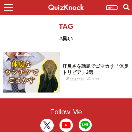
ログイン
TAG
#臭い
汗臭さを話題でゴマカす「体臭
トリビア」3選
コジマ
2018.07.23
Follow Me