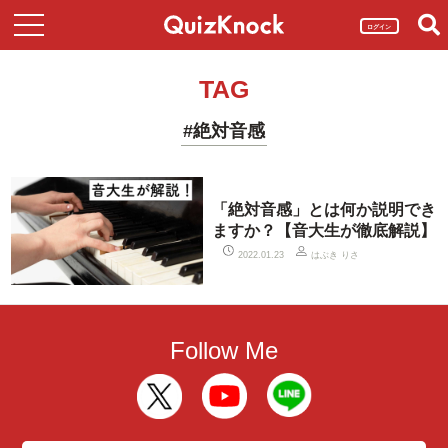
ログイン
TAG
#絶対音感
「絶対音感」とは何か説明でき
ますか？【音大生が徹底解説】
はぶき りさ
2022.01.23
Follow Me