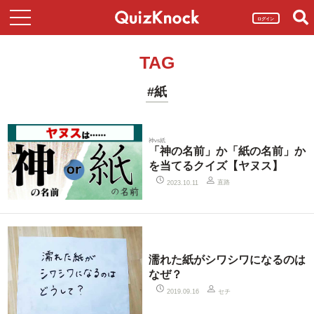
ログイン
TAG
#紙
神vs紙
「神の名前」か「紙の名前」か
を当てるクイズ【ヤヌス】
直路
2023.10.11
濡れた紙がシワシワになるのは
なぜ？
セチ
2019.09.16