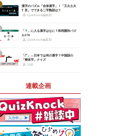
漢字のパズル「合体漢字」！「又火土火
忄言」でできる二字熟語は？
QuizKnock編集部
「？」に入る漢字はなに？和同開珎パズ
ル176
QuizKnock編集部
「广」←日本では何の漢字？中国語の
「簡体字」クイズ
刈谷
連載企画