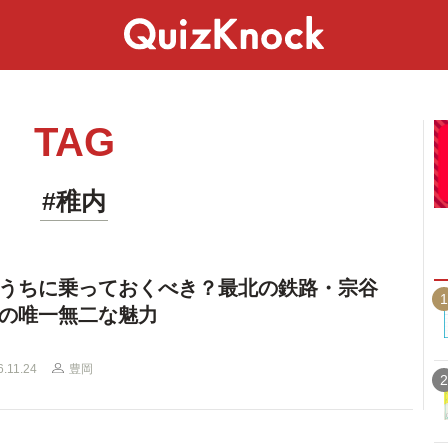
スペシャル
ライフ
ことば
カルチャー
TAG
#稚内
うちに乗っておくべき？最北の鉄路・宗谷
1
の唯一無二な魅力
6.11.24
豊岡
2