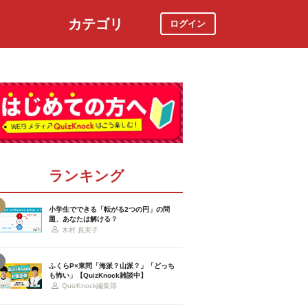
カテゴリ
ログイン
社会
スポーツ
時事ニュース
特集
ランキング
小学生でできる「転がる2つの円」の問
題、あなたは解ける？
木村 真実子
ふくらP×東問「海派？山派？」「どっち
も怖い」【QuizKnock雑談中】
QuizKnock編集部