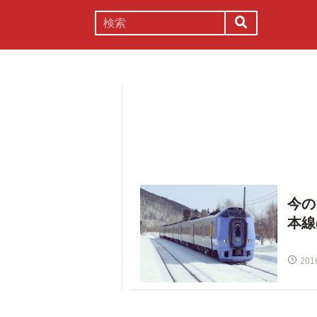
謎解き
コラム
常識
理系
今の
本線
201