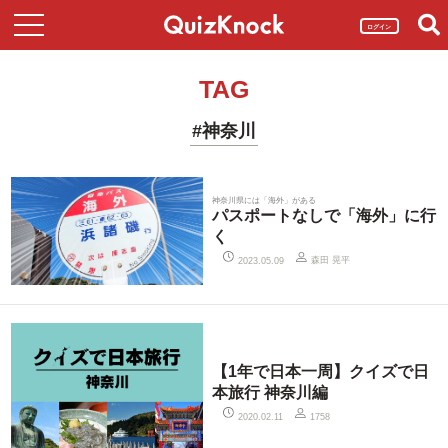
ログイン
TAG
#神奈川
神奈川県には「海外」がある
パスポートなしで「海外」に行
く
森田 晃平
2023.05.09
【1年で日本一周】クイズで日
本旅行 神奈川編
2020.02.11
1758