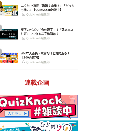
ふくらP×東問「海派？山派？」「どっち
も怖い」【QuizKnock雑談中】
QuizKnock編集部
漢字のパズル「合体漢字」！「又火土火
忄言」でできる二字熟語は？
QuizKnock編集部
WHAT大会長・東言だけど質問ある？
【100の質問】
QuizKnock編集部
連載企画