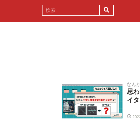
謎解き
コラム
常識
理系
なん
思わ
イタ
202