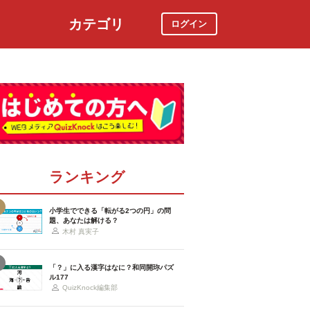
カテゴリ
ログイン
社会
スポーツ
時事ニュース
特集
ランキング
小学生でできる「転がる2つの円」の問
題、あなたは解ける？
木村 真実子
「？」に入る漢字はなに？和同開珎パズ
ル177
QuizKnock編集部