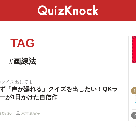
スペシャル
ライフ
ことば
カルチャー
TAG
#画線法
かクイズ出してよ
ず「声が漏れる」クイズを出したい！QKラ
1
ーが1日かけた自信作
3.05.20
木村 真実子
2